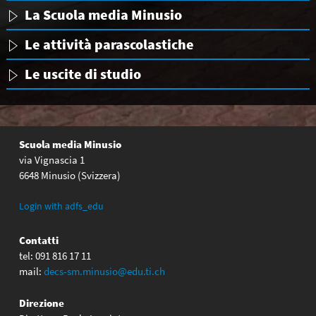
La Scuola media Minusio
Le attività parascolastiche
Le uscite di studio
Scuola media Minusio
via Vignascia 1
6648 Minusio (Svizzera)
Login with adfs_edu
Contatti
tel: 091 816 17 11
mail:
decs-sm.minusio@edu.ti.ch
Direzione