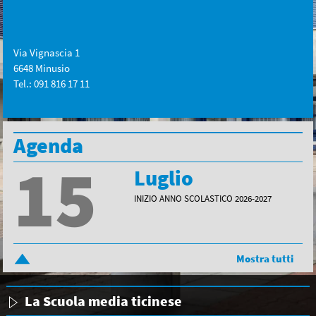
Via Vignascia 1
6648 Minusio
Tel.: 091 816 17 11
Agenda
15
Luglio
INIZIO ANNO SCOLASTICO 2026-2027
Mostra tutti
La Scuola media ticinese