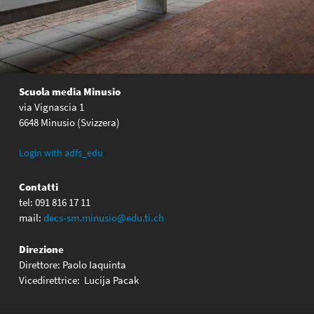
Scuola media Minusio
via Vignascia 1
6648 Minusio (Svizzera)
Login with adfs_edu
Contatti
tel: 091 816 17 11
mail:
decs-sm.minusio@edu.ti.ch
Direzione
Direttore: Paolo Iaquinta
Vicedirettrice: Lucija Pacak