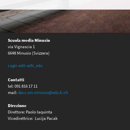
Scuola media Minusio
via Vignascia 1
6648 Minusio (Svizzera)
Login with adfs_edu
Contatti
tel: 091 816 17 11
mail:
decs-sm.minusio@edu.ti.ch
Direzione
Direttore: Paolo Iaquinta
Vicedirettrice: Lucija Pacak