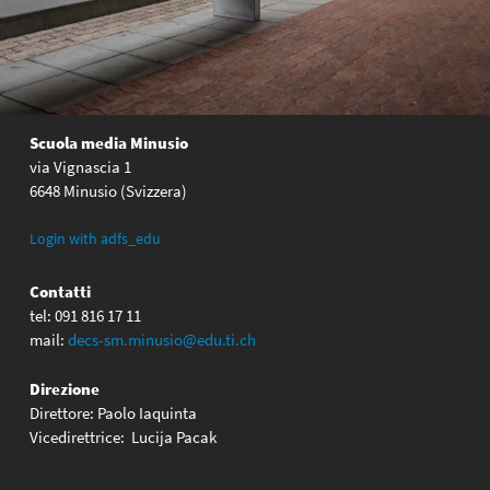
Scuola media Minusio
via Vignascia 1
6648 Minusio (Svizzera)
Login with adfs_edu
Contatti
tel: 091 816 17 11
mail:
decs-sm.minusio@edu.ti.ch
Direzione
Direttore: Paolo Iaquinta
Vicedirettrice: Lucija Pacak