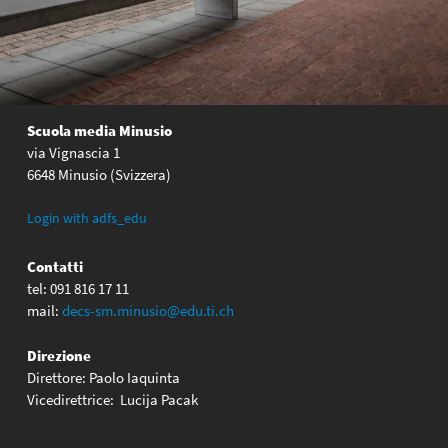
Scuola media Minusio
via Vignascia 1
6648 Minusio (Svizzera)
Login with adfs_edu
Contatti
tel: 091 816 17 11
mail:
decs-sm.minusio@edu.ti.ch
Direzione
Direttore: Paolo Iaquinta
Vicedirettrice: Lucija Pacak