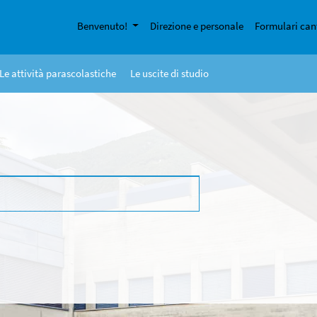
Benvenuto!
Direzione e personale
Formulari can
Le attività parascolastiche
Le uscite di studio