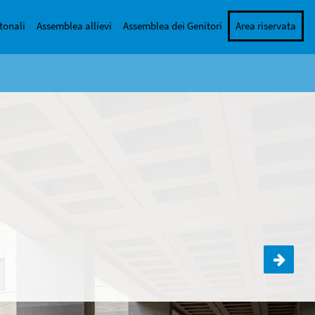
tonali
Assemblea allievi
Assemblea dei Genitori
Area riservata
Visione Giovani-IV D